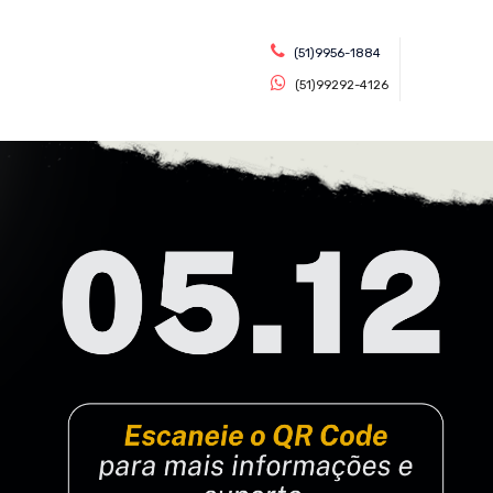
(51)9956-1884
(51)99292-4126