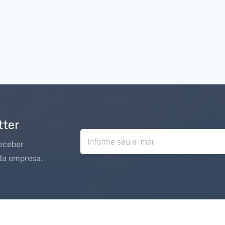
tter
eceber
da empresa.