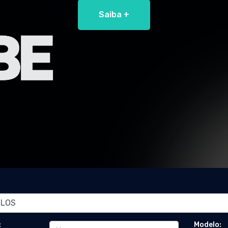
Saiba +
:
Modelo: