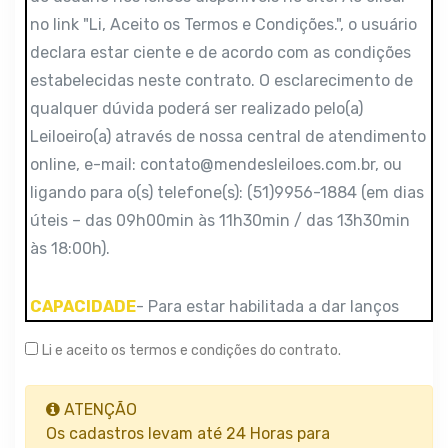
no link "Li, Aceito os Termos e Condições.", o usuário
declara estar ciente e de acordo com as condições
estabelecidas neste contrato. O esclarecimento de
qualquer dúvida poderá ser realizado pelo(a)
Leiloeiro(a) através de nossa central de atendimento
online, e-mail:
contato@mendesleiloes.com.br
, ou
ligando para o(s) telefone(s): (51)9956-1884 (em dias
úteis – das 09h00min às 11h30min / das 13h30min
às 18:00h).
CAPACIDADE
- Para estar habilitada a dar lanços
para a aquisição de bens expostos no site
Li e aceito os termos e condições do contrato.
www.mendesleiloes.com.br, o usuário deverá ter
capacidade civil para contratar e realizar
ATENÇÃO
pagamentos e operações financeiras para honrar as
Os cadastros levam até 24 Horas para
compras firmadas no uso deste contrato, nos termos